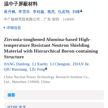
温中子屏蔽材料
蒋丹枫
,
李雪菲
,
李程鑫
,
詹杰
,
仇若翔
,
刘峰
中广核研究院有限公司，广东 深圳 518000
详细信息
Zirconia-toughened Alumina-based High-
temperature Resistant Neutron Shielding
Material with Hierarchical Boron-containing
Structure
JIANG Danfeng
,
LI Xuefei
,
LI Chengxin
,
ZHAN Jie
,
QIU Ruoxiang
,
LIU Feng
China Nuclear Power Technology Research Institute Co.,
Ltd., Shenzhen 518000, China
摘要
HTML全文