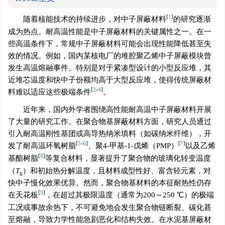
[
1
]
随着核能技术的持续进步，对中子屏蔽材料
的研究逐渐
成为热点。耐高温性能是中子屏蔽材料的关键属性之一。在一
些高温条件下，常规中子屏蔽材料可能会出现性能降低甚至失
效的情况。例如，国内某核电厂的堆腔聚乙烯中子屏蔽模块曾
发生高温熔融事件。特别是对于紧凑型设计的小型反应堆，其
近堆芯温度和快中子份额均高于大型反应堆，使得传统屏蔽材
[
2
-
4
]
料难以适应这些极端条件
。
近年来，国内外学者围绕高性能耐高温中子屏蔽材料开展
了大量的研究工作。在聚合物基屏蔽材料方面，研究人员通过
引入耐高温刚性基团或高导热纳米填料（如碳纳米纤维），开
[
5
-
6
]
[
7
]
发了耐高温环氧树脂
、聚4-甲基-1-戊烯（PMP）
以及乙烯
[
8
]
基酯树脂
等复合材料，显著提升了聚合物的玻璃化转变温度
（
T
）和初始热分解温度，且材料成型性好、富含轻元素，对
g
快中子慢化效果优异。然而，聚合物基材料的本征耐热性仍存
[
9
]
在天花板
，在超过其极限温度（通常为200～250 ℃）的极端
工况或事故余热下，不可避免地会发生聚合物链断裂、碳化甚
至熔融，导致力学性能急剧恶化和结构失效。在水泥基屏蔽材