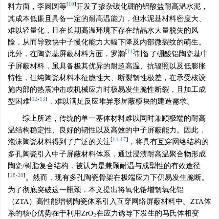
[
10
]
料方面，李圆圆等
开发了掺杂碳化硼的铝酸盐耐高温水泥，
其成本低廉且具备一定的耐高温能力，但水泥基材料密度大、
难以轻量化，且在长期高温环境下存在结晶水大量脱失的风
险，从而导致快中子慢化能力大幅下降及内部微裂纹的萌生。
[
11
]
此外，在陶瓷基屏蔽材料方面，罗瀚
制备了硼酸铝陶瓷基中
子屏蔽材料，虽具备极其优异的耐超高温、抗辐照以及低膨胀
特性，但纯陶瓷材料本征脆性大、断裂韧性极差，在承受核设
施内部的热震冲击或机械应力时极易发生脆性断裂，且加工成
[
12
-
13
]
型困难
，难以满足反应堆异形屏蔽模块的建造需求。
综上所述，传统的单一基体材料难以同时兼顾极端的耐高
温结构稳定性、良好的韧性以及高效的中子屏蔽能力。因此，
[
14
-
17
]
泡沫陶瓷材料得到了广泛的关注
，将具有互穿网络结构的
多孔陶瓷引入中子屏蔽材料体系，通过浸渍耐高温聚合物形成
陶瓷/树脂复合结构，被认为是兼顾耐温与成型性的有效途径
[
18
-
20
]
。然而，现有多孔陶瓷骨架在极端应力下仍易发生脆断。
为了彻底突破这一瓶颈，本文提出将氧化锆增韧氧化铝
（ZTA）高性能增韧陶瓷体系引入互穿网络屏蔽材料中。ZTA体
系的核心优势在于利用ZrO
在应力诱导下发生的马氏体相变
2