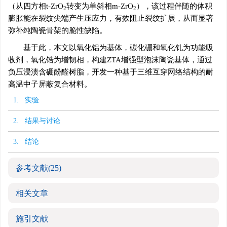
（从四方相t-ZrO
转变为单斜相m-ZrO
），该过程伴随的体积
2
2
膨胀能在裂纹尖端产生压应力，有效阻止裂纹扩展，从而显著
弥补纯陶瓷骨架的脆性缺陷。
基于此，本文以氧化铝为基体，碳化硼和氧化钆为功能吸
收剂，氧化锆为增韧相，构建ZTA增强型泡沫陶瓷基体，通过
负压浸渍含硼酚醛树脂，开发一种基于三维互穿网络结构的耐
高温中子屏蔽复合材料。
1. 实验
2. 结果与讨论
3. 结论
参考文献
(25)
相关文章
施引文献