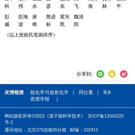
科
伟
永
彦
东
飞
海
林
平
彭
彭海
谢
熊进
霍兴
魏清
威
波
锋
标
凯
阳
（以上按姓氏笔画排序）
分享到:
友情链接
核化学与放射化学
同位素
更多
质谱学报
网站版权所有©2023《原子能科学技术》
京ICP备12043220
号-2
通讯地址：北京275信箱65分箱
邮编：102413