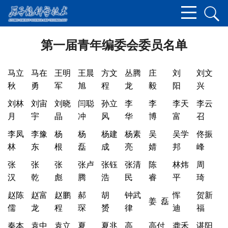
第一届青年编委会委员名单
马立
马在
王明
王晨
方文
丛腾
庄
刘
刘文
秋
勇
军
旭
程
龙
毅
阳
兴
刘林
刘宙
刘晓
闫聪
孙立
李
李
李天
李云
月
宇
晶
冲
风
华
博
富
召
李凤
李豫
杨
杨
杨建
杨素
吴
吴学
佟振
林
东
根
磊
成
亮
婧
邦
峰
张
张
张
张卢
张钰
张清
陈
林炜
周
汉
乾
彪
腾
浩
民
睿
平
琦
赵陈
赵富
赵鹏
郝
胡
钟武
恽
贺新
姜 磊
儒
龙
程
琛
赟
律
迪
福
秦本
袁中
袁立
夏
夏兆
高
高付
龚禾
谌阳