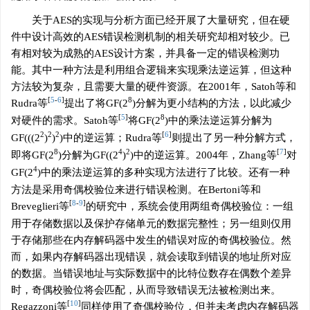
关于AES的实现与分析方面已经开展了大量研究，但在硬
件中设计高效的AES错误检测机制的相关研究却相对较少。已
有相对较为成熟的AES设计方案，并具备一定的错误检测功
能。其中一种方法是利用组合逻辑来实现乘法逆运算，但这种
方法较为复杂，且需要大量的硬件资源。在2001年，Satoh等和
[
5
-
6
]
8
Rudra等
提出了将GF(2
)分解为更小结构的方法，以此减少
[
5
]
8
对硬件的需求。Satoh等
将GF(2
)中的乘法逆运算分解为
2
2
2
[
6
]
GF(((2
)
)
)中的逆运算；Rudra等
则提出了另一种分解方式，
8
4
2
[
7
]
即将GF(2
)分解为GF((2
)
)中的逆运算。2004年，Zhang等
对
4
GF(2
)中的乘法逆运算的多种实现方法进行了比较。还有一种
方法是采用奇偶校验位来进行错误检测。在Bertoni等和
[
8
-
9
]
Breveglieri等
的研究中，系统会使用两组奇偶校验位：一组
用于存储数据以及保护存储单元的数据完整性；另一组则仅用
于存储那些在内存解码器中发生的错误对应的奇偶校验位。然
而，如果内存解码器出现错误，就会读取到错误的地址所对应
的数据。当错误地址与实际数据中的比特位数存在偶数个差异
时，奇偶校验位将会匹配，从而导致错误无法被检测出来。
[
10
]
Regazzoni等
同样使用了奇偶校验位，但并未考虑内存解码器