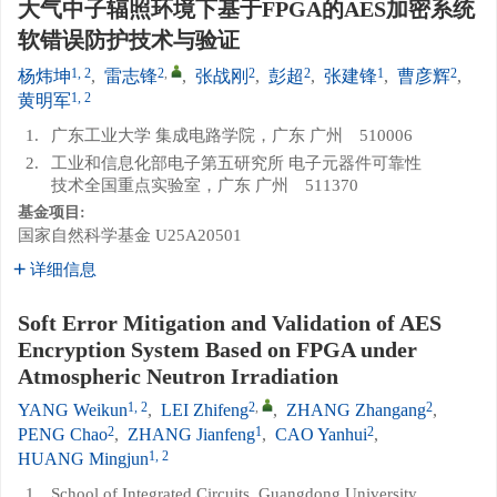
大气中子辐照环境下基于FPGA的AES加密系统
软错误防护技术与验证
1, 2
2
,
2
2
1
2
杨炜坤
,
雷志锋
,
张战刚
,
彭超
,
张建锋
,
曹彦辉
,
1, 2
黄明军
1.
广东工业大学 集成电路学院，广东 广州 510006
2.
工业和信息化部电子第五研究所 电子元器件可靠性
技术全国重点实验室，广东 广州 511370
基金项目:
国家自然科学基金
U25A20501
详细信息
Soft Error Mitigation and Validation of AES
Encryption System Based on FPGA under
Atmospheric Neutron Irradiation
1, 2
2
,
2
YANG Weikun
,
LEI Zhifeng
,
ZHANG Zhangang
,
2
1
2
PENG Chao
,
ZHANG Jianfeng
,
CAO Yanhui
,
1, 2
HUANG Mingjun
1.
School of Integrated Circuits, Guangdong University