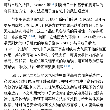
[
11
]
可能出现的故障。Kermani等
则提出了一种基于预测算法的
奇偶校验方法，该方法适用于复合域中的乘法逆运算。
与专用集成电路相比，现场可编程门阵列（FPGA）因具有
更多的优势，在实现电子解决方案方面越来越受到青睐，即使
无法直接访问芯片，这些产品仍具备较高的灵活性，能够实现
[
12
-
13
]
进一步的发展
。然而，在地面大气环境中，SRAM型FPGA
易受到大气中子引发的单粒子翻转（SEU）与单粒子瞬态
（SET）的影响。大气中子来源于宇宙射线与大气原子核的相互
作用，其能量可达GeV量级，穿透力强，可诱发器件内部存储
单元、查找表、配置位等关键节点的软错误，进而导致加密运
[
14
-
16
]
算错误、系统功能中断甚至数据泄露
。
因此，在地面及近地大气环境中部署高可靠加密系统时，
必须深入分析FPGA的辐射敏感性，并针对大气中子谱特征设计
有效的软错误防护方案，以保障系统在复杂辐射环境下的长期
稳定运行。本文利用大气中子束流对加密集成电路进行辐照实
验，激发软错误，验证不同容错方法的有效性，给出具体实验
数据。针对信息安全领域研发人员的实际需求，对加密集成电